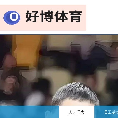
人才理念
员工活