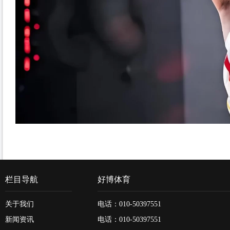
栏目导航
好博体育
关于我们
电话：010-50397551
新闻资讯
电话：010-50397551