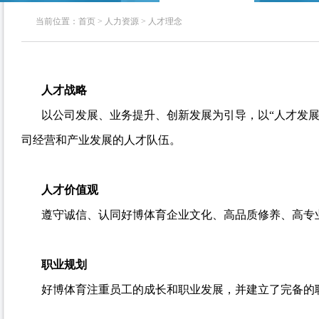
当前位置：
首页
>
人力资源
>
人才理念
人才战略
以公司发展、业务提升、创新发展为引导，以“人才发
司经营和产业发展的人才队伍。
人才价值观
遵守诚信、认同好博体育企业文化、高品质修养、高专
职业规划
好博体育
注重员工的成长和职业发展，并建立了完备的